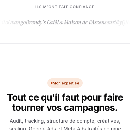
ILS M'ONT FAIT CONFIANCE
go
Brendy's Café
La Maison de l'Ascenseur
StyQR
Harmony 
Mon expertise
Tout ce qu'il faut pour faire
tourner vos campagnes.
Audit, tracking, structure de compte, créatives,
scaling. Google Ads et Meta Ads traités comme