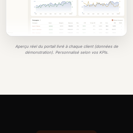
Aperçu réel du portail livré à chaque client (données de
démonstration). Personnalisé selon vos KPIs.