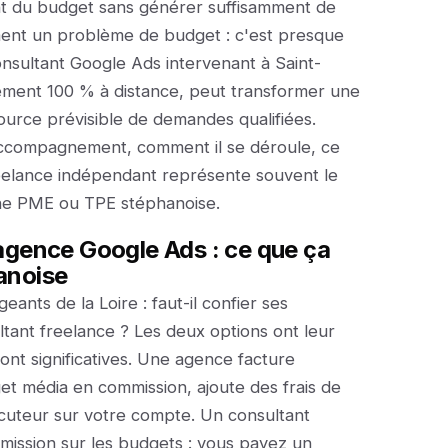
 du budget sans générer suffisamment de
ement un problème de budget : c'est presque
nsultant Google Ads intervenant à Saint-
ement 100 % à distance, peut transformer une
ource prévisible de demandes qualifiées.
accompagnement, comment il se déroule, ce
reelance indépendant représente souvent le
une PME ou TPE stéphanoise.
agence Google Ads : ce que ça
anoise
eants de la Loire : faut-il confier ses
ant freelance ? Les deux options ont leur
sont significatives. Une agence facture
t média en commission, ajoute des frais de
ocuteur sur votre compte. Un consultant
mission sur les budgets : vous payez un